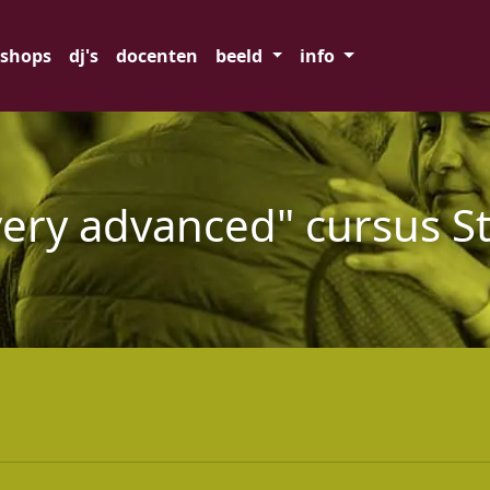
shops
dj's
docenten
beeld
info
ery advanced" cursus S