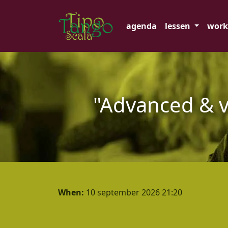
Skip navigation
agenda
lessen
work
"Advanced & v
When:
10 september 2026 21:20