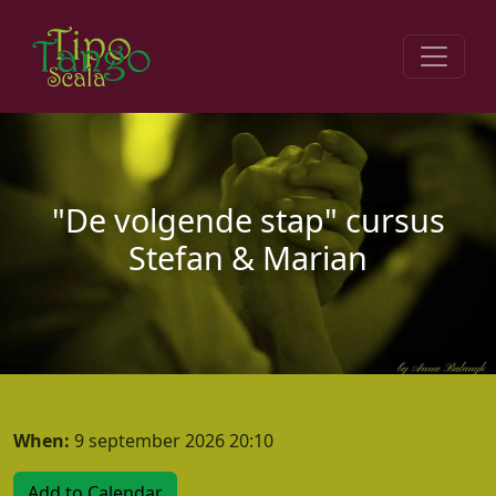
Skip navigation
"De volgende stap" cursus
Stefan & Marian
When:
9 september 2026 20:10
Add to Calendar