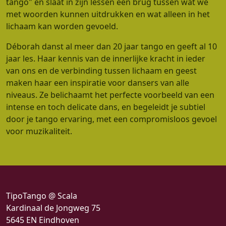
tango" en slaat in zijn lessen een brug tussen wat we
met woorden kunnen uitdrukken en wat alleen in het
lichaam kan worden gevoeld.
Déborah danst al meer dan 20 jaar tango en geeft al 10
jaar les. Haar kennis van de innerlijke kracht in ieder
van ons en de verbinding tussen lichaam en geest
maken haar een inspiratie voor dansers van alle
niveaus. Ze belichaamt het perfecte voorbeeld van een
intense en toch delicate dans, en begeleidt je subtiel
door je tango ervaring, met een compromisloos gevoel
voor muzikaliteit.
TipoTango @ Scala
Kardinaal de Jongweg 75
5645 EN Eindhoven