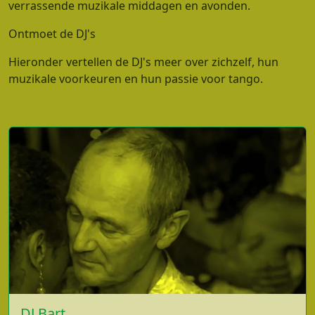
verrassende muzikale middagen en avonden.
Ontmoet de DJ's
Hieronder vertellen de DJ's meer over zichzelf, hun
muzikale voorkeuren en hun passie voor tango.
DJ Bart