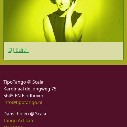
DJ Edith
TipoTango @ Scala
Kardinaal de Jongweg 75
5645 EN Eindhoven
info@tipotango.nl
Danscholen @ Scala
Tango Artisan